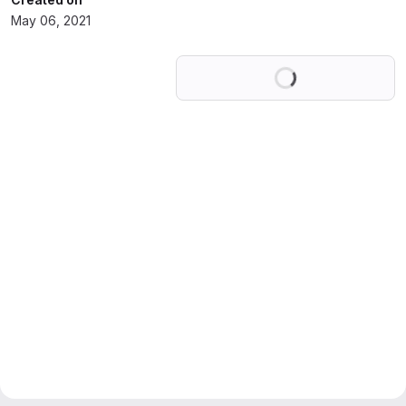
May 06, 2021
Loading