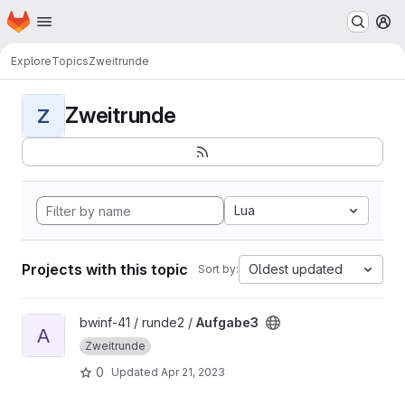
Homepage
Skip to main content
M
Explore
Topics
Zweitrunde
Zweitrunde
Z
Lua
Projects with this topic
Oldest updated
Sort by:
View Aufgabe3 project
bwinf-41 / runde2 /
Aufgabe3
A
Zweitrunde
0
Updated
Apr 21, 2023