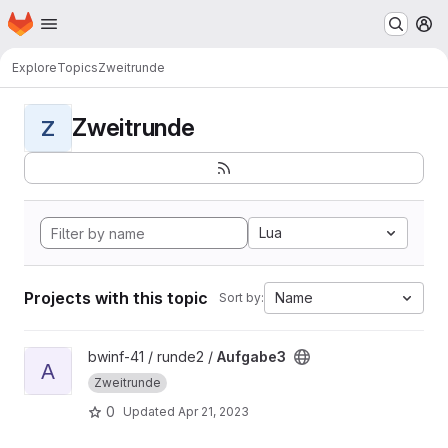
Homepage
Skip to main content
M
Explore
Topics
Zweitrunde
Zweitrunde
Z
Lua
Projects with this topic
Name
Sort by:
View Aufgabe3 project
bwinf-41 / runde2 /
Aufgabe3
A
Zweitrunde
0
Updated
Apr 21, 2023