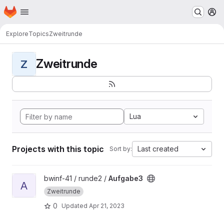
Homepage
Skip to main content
M
Explore
Topics
Zweitrunde
Zweitrunde
Z
Lua
Projects with this topic
Last created
Sort by:
View Aufgabe3 project
bwinf-41 / runde2 /
Aufgabe3
A
Zweitrunde
0
Updated
Apr 21, 2023